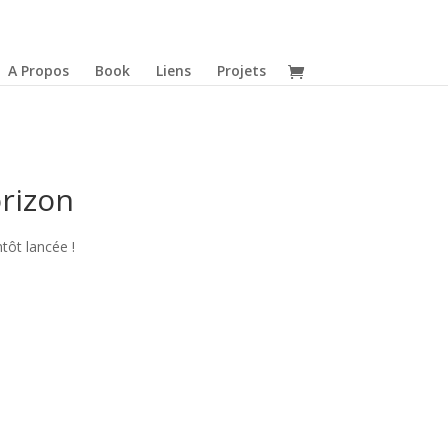
A Propos
Book
Liens
Projets
orizon
tôt lancée !