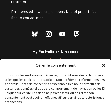
illustrator.
I’m interested in working on every kind of project, feel
free to contact me !
My Portfolio on Ultrabook
Gérer le consentement
Pour offrir les meilleures expériences, nous utilisons des technologies
telles que les cookies pour stocker et/ou accéder aux informations des
appareils. Le fait de consentir à ces technologies nous permettra de
traiter des données telles que le comportement de navigation ou les ID
uniques sur ce site. Le fait de ne pas consentir ou de retirer son
consentement peut avoir un effet négatif sur certaines caractéristiques
et fonctions.
+33 6 02 29 44 80
Camaalt@gmail.com