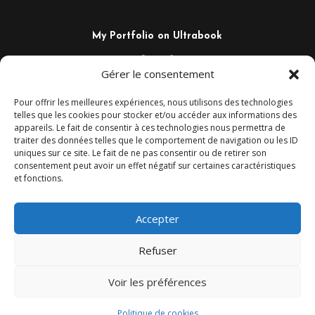
My Portfolio on Ultrabook
Gérer le consentement
Pour offrir les meilleures expériences, nous utilisons des technologies
telles que les cookies pour stocker et/ou accéder aux informations des
appareils. Le fait de consentir à ces technologies nous permettra de
traiter des données telles que le comportement de navigation ou les ID
uniques sur ce site. Le fait de ne pas consentir ou de retirer son
consentement peut avoir un effet négatif sur certaines caractéristiques
et fonctions.
+33 6 02 29 44 80
Camaalt@gmail.com
Montpellier – France
Accepter
Refuser
Voir les préférences
Malt © 2025
– Tous droits réservés.
|
Cookies
|
Contact
Politique de cookies