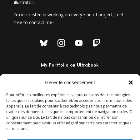
illustrator.
I’m interested in working on every kind of project, feel
free to contact me !
My Portfolio on Ultrabook
Gérer le consentement
Pour offrir les meilleures expériences, nous utilisons des technologies
telles que les cookies pour stocker et/ou accéder aux informations des
appareils. Le fait de consentir à ces technologies nous permettra de
traiter des données telles que le comportement de navigation ou les ID
uniques sur ce site. Le fait de ne pas consentir ou de retirer son
consentement peut avoir un effet négatif sur certaines caractéristiques
et fonctions.
+33 6 02 29 44 80
Camaalt@gmail.com